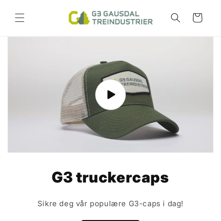
Gå
videre til
Handlekurv
innholdet
G3 truckercaps
Sikre deg vår populære G3-caps i dag!