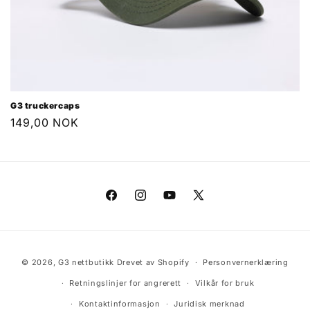
G3 truckercaps
Vanlig
149,00 NOK
pris
Facebook
Instagram
YouTube
X
(Twitter)
Betalingsmåter
© 2026,
G3 nettbutikk
Drevet av Shopify
Personvernerklæring
Retningslinjer for angrerett
Vilkår for bruk
Kontaktinformasjon
Juridisk merknad